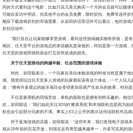
卖数字版音乐赚的钱入不敷出，很难继续维持下一阶段的创作。同样，
同的方式看到这个电影，比如只花几美元购买一个月的会员就可以随便
可能在采访中明说，但其他平台的会员免费，限时折扣、免费等连环折扣活
顺应下载游戏折扣的市场需要。从岩田的话里话外可以看出，他对游戏
折扣活动中。
“我们旨在让玩家能够享受游戏，看到这些游戏确实物有所值，是
相比，任天堂平台的游戏总的来说确实是保值的，特别是第一方游戏，
任天堂的游戏而很快就会打五折而造成的损失。
关于任天堂推动的跨越年龄、社会范围的游戏体验
对此，岩田聪表示，一个玩家在亲自体验游戏的时候当然是属于他
感。我觉得玩过任天堂多人游戏的玩家都应该有这个体会，一个人玩儿
道：“拥有许多观众的娱乐项目会变得更加容易产生欢乐的效果，特别
不仅是家用机的同场竞技，掌机的面联也是拥有别样乐趣的。相信
此，岩田聪说：“我们如此关注3DS的‘擦肩系统’和本地联机也是因
机也会引起部分玩家的不满。事实上E3上公开的塞尔达传说联机作品
对于蓝海游戏的话题，岩田聪说：“这些年来，我们发现电子游戏
戏从20年前的百花齐放，到现在反而类型越来越单一，许多写实风的