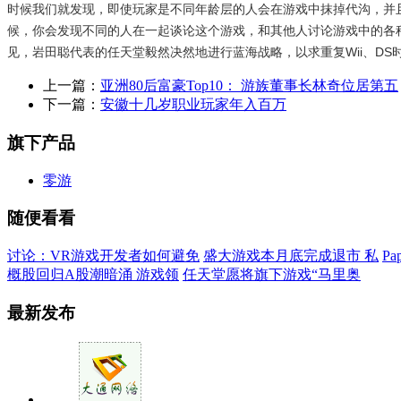
时候我们就发现，即使玩家是不同年龄层的人会在游戏中抹掉代沟，并
候，你会发现不同的人在一起谈论这个游戏，和其他人讨论游戏中的各
见，岩田聪代表的任天堂毅然决然地进行蓝海战略，以求重复Wii、D
上一篇：
亚洲80后富豪Top10： 游族董事长林奇位居第五
下一篇：
安徽十几岁职业玩家年入百万
旗下产品
零游
随便看看
讨论：VR游戏开发者如何避免
盛大游戏本月底完成退市 私
P
概股回归A股潮暗涌 游戏领
任天堂愿将旗下游戏“马里奥
最新发布