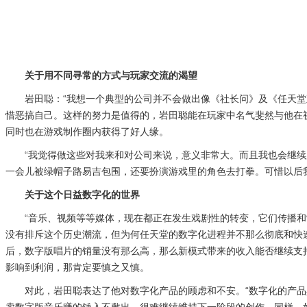
关于用不同寻常的方式与玩家交流的渴望
岩田聪：“我想一个典型的公司并不会做出像《社长问》及《任天
惜恶搞自己。这样的努力是值得的，岩田聪能在玩家中名气斐然与他在视
同时也在游戏制作圈内获得了好人缘。
“我觉得做这些对我来和对公司来说，意义非常大。而且我也会继
一会儿被绿帽子路易吉包围，还要扮演游戏里的角色去打拳。可惜以后我
关于这个日益数字化的世界
“音乐、视频等等媒体，现在都正在发生戏剧性的转变，它们传播
没有排斥这个历史潮流，但为何任天堂的数字化进程并不那么彻底和快
后，数字版唱片的销量没有那么高，那么新模式带来的收入能否继续支
影响到利润，那肯定要慎之又慎。
对此，岩田聪表达了他对数字化产品的顾虑和不安。“数字化的产