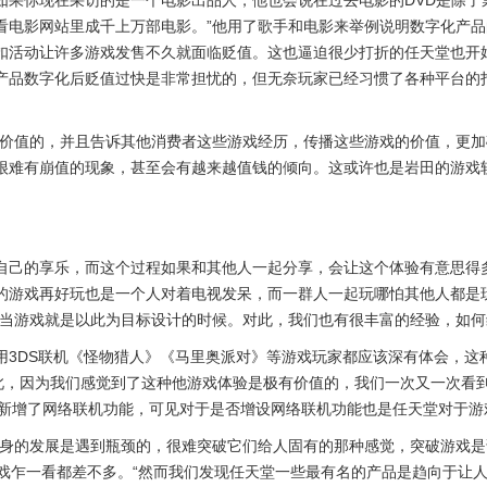
如果你现在采访的是一个电影出品人，他也会说在过去电影的DVD是除了
看电影网站里成千上万部电影。”他用了歌手和电影来举例说明数字化产
动让许多游戏发售不久就面临贬值。这也逼迫很少打折的任天堂也开始学着做
产品数字化后贬值过快是非常担忧的，但无奈玩家已经习惯了各种平台的
有价值的，并且告诉其他消费者这些游戏经历，传播这些游戏的价值，更加
很难有崩值的现象，甚至会有越来越值钱的倾向。这或许也是岩田的游戏
自己的享乐，而这个过程如果和其他人一起分享，会让这个体验有意思得
的游戏再好玩也是一个人对着电视发呆，而一群人一起玩哪怕其他人都是
是当游戏就是以此为目标设计的时候。对此，我们也有很丰富的经验，如何
用3DS联机《怪物猎人》《马里奥派对》等游戏玩家都应该深有体会，这
为如此，因为我们感觉到了这种他游戏体验是极有价值的，我们一次又一次看
就新增了网络联机功能，可见对于是否增设网络联机功能也是任天堂对于游
本身的发展是遇到瓶颈的，很难突破它们给人固有的那种感觉，突破游戏是
游戏乍一看都差不多。“然而我们发现任天堂一些最有名的产品是趋向于让