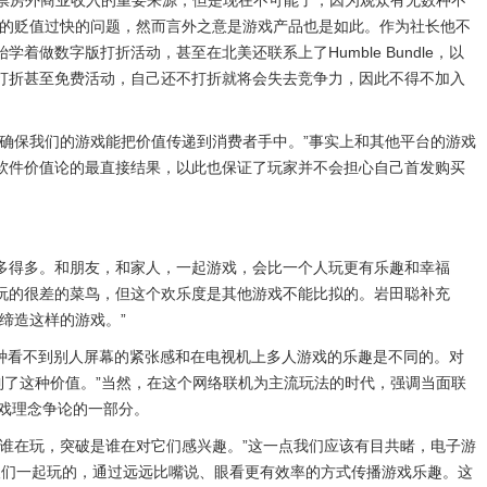
票房外商业收入的重要来源，但是现在不可能了，因为观众有无数种不
品的贬值过快的问题，然而言外之意是游戏产品也是如此。作为社长他不
数字版打折活动，甚至在北美还联系上了Humble Bundle，以
打折甚至免费活动，自己还不打折就将会失去竞争力，因此不得不加入
确保我们的游戏能把价值传递到消费者手中。”事实上和其他平台的游戏
软件价值论的最直接结果，以此也保证了玩家并不会担心自己首发购买
多得多。和朋友，和家人，一起游戏，会比一个人玩更有乐趣和幸福
玩的很差的菜鸟，但这个欢乐度是其他游戏不能比拟的。岩田聪补充
缔造这样的游戏。”
种看不到别人屏幕的紧张感和在电视机上多人游戏的乐趣是不同的。对
到了这种价值。”当然，在这个网络联机为主流玩法的时代，强调当面联
戏理念争论的一部分。
谁在玩，突破是谁在对它们感兴趣。”这一点我们应该有目共睹，电子游
人们一起玩的，通过远远比嘴说、眼看更有效率的方式传播游戏乐趣。这