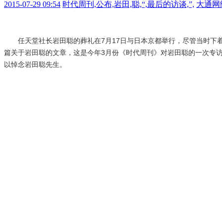
2015-07-29 09:54
时代周刊,公布,岩田,聪,“,最后的访谈,”,
大通网
任天堂社长岩田聪的葬礼在7月17日与日本京都举行，尽管当时下
篇关于岩田聪的文章，这是今年3月份《时代周刊》对岩田聪的一次专访
以悼念岩田聪先生。