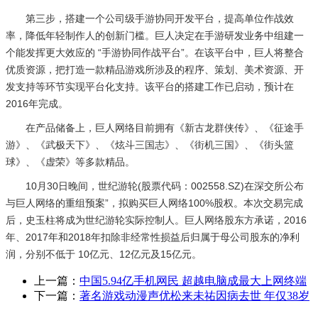
第三步，
搭建一个公司级手游协同开发平台，提高单位作战效
率，降低年轻制作人的创新门槛。巨人决定在手游研发业务中组建一
个能发挥更大效应的 “手游协同作战平台”。在该平台中，巨人将整合
优质资源，把打造一款精品游戏所涉及的程序、策划、美术资源、开
发支持等环节实现平台化支持。该平台的搭建工作已启动，预计在
2016年完成。
在产品储备上，巨人网络目前拥有《新古龙群侠传》、《征途手
游》、《武极天下》、《炫斗三国志》、《街机三国》、《街头篮
球》、《虚荣》等多款精品。
10月30日晚间，世纪游轮(股票代码：002558.SZ)在深交所公布
与巨人网络的重组预案”，拟购买巨人网络100%股权。本次交易完成
后，史玉柱将成为世纪游轮实际控制人。巨人网络股东方承诺，2016
年、2017年和2018年扣除非经常性损益后归属于母公司股东的净利
润，分别不低于 10亿元、12亿元及15亿元。
上一篇：
中国5.94亿手机网民 超越电脑成最大上网终端
下一篇：
著名游戏动漫声优松来未祐因病去世 年仅38岁