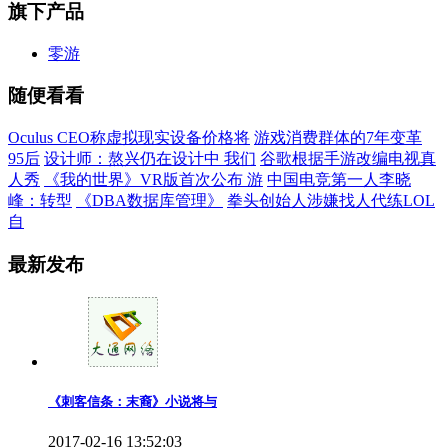
旗下产品
零游
随便看看
Oculus CEO称虚拟现实设备价格将
游戏消费群体的7年变革
95后
设计师：熬兴仍在设计中 我们
谷歌根据手游改编电视真
人秀
《我的世界》VR版首次公布 游
中国电竞第一人李晓
峰：转型
《DBA数据库管理》
拳头创始人涉嫌找人代练LOL
自
最新发布
《刺客信条：末裔》小说将与
2017-02-16 13:52:03