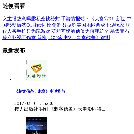
随便看看
女主播故意曝露私处被秒封
手游情报站：《大富翁9》新世
中
国移动游戏Q1业绩同比翻番
数据称美国地区两成手游玩家
现
代人买手机只为玩游戏
英雄互娱的估值为何腰斩？
暴雪宣布
成立影视工作室 首推
《部落冲突：皇室战争》评测
最新发布
《刺客信条：末裔》小说将与
2017-02-16 13:52:03
接力出版社供图 《刺客信条》大电影即将...