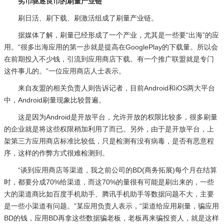
劣币驱逐良币的刷量产业链
刷日活、刷下载、刷激活组成了刷量产业链。
据媒体了解，刷量已经形成了一个产业，尤其是一些要“出海”的应
用。“很多出海应用的第一步就是提高在GooglePlay的下载量。所以会
在前期投入不少钱，引流到应用商店下载。有一个推广联盟就是专门
这件事儿的。”一位应用商店人士表示。
来自友盟的相关负责人则告诉记者，目前Android和iOS两大平台
中，Android刷量现象比较普遍。
这是因为Android是开放平台，允许开放的权限比较多，很多刷量
的企业就是将这些权限稍加利用了而已。另外，由于是开放平台，上
架第三方应用商店标准比较低，只是检测有没有病毒，是否有恶意程
序，这样的作弊方式很难检测到。
“谈到应用商店等渠道，我之前公司的BD(商务拓展)每个月在结算
时，都要分成70%给渠道，而这70%的量很有可能是刷出来的，一些
大的渠道商比如百度手机助手、腾讯手机助手等数据问题不大，主要
是一些小渠道有问题。”某应用负责人表示，“渠道给应用刷量，骗应用
BD的钱，应用BD再拿这些数据骗老板，老板再来骗投资人，就是这样