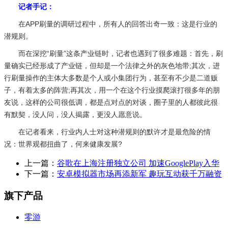
记者手记：
在APP刷量的调研过程中，所有人的回答出奇一致：这是行业的
潜规则。
而在深挖“刷量”这条产业链时，记者也遇到了很多难题：首先，刷
量确实已经形成了产业链，但却是一个法律之外的灰色地带;其次，进
行刷量操作的主体大多数是个人或小集团行为，甚至有不少是二道贩
子，有着太多的阵营;再其次，用一个在这个行业摸爬滚打很多年的朋
友说，这样的公司很低调，都是点对点的对谈，圈子里的人都彼此很
有默契，没人问，没人揭露，更没人愿意说。
在记者看来，行业内人士对这种潜规则的默许才是最危险的情
况：世界观都扭曲了，何来健康发展?
上一篇：
谷歌在上海注册独立公司 加速GooglePlay入华
下一篇：
安卓模拟器市场再添新军 趣玩互动获千万融资
旗下产品
零游