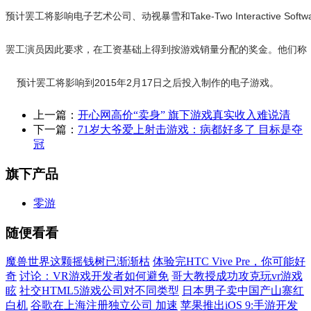
预计罢工将影响电子艺术公司、动视暴雪和Take-Two Interacti
罢工演员因此要求，在工资基础上得到按游戏销量分配的奖金。他们称
    预计罢工将影响到2015年2月17日之后投入制作的电子游戏。
上一篇：
开心网高价“卖身” 旗下游戏真实收入难说清
下一篇：
71岁大爷爱上射击游戏：病都好多了 目标是夺
冠
旗下产品
零游
随便看看
魔兽世界这颗摇钱树已渐渐枯
体验完HTC Vive Pre，你可能好
奇
讨论：VR游戏开发者如何避免
哥大教授成功攻克玩vr游戏
眩
社交HTML5游戏公司对不同类型
日本男子卖中国产山寨红
白机
谷歌在上海注册独立公司 加速
苹果推出iOS 9:手游开发