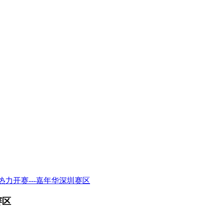
lay五一热力开赛---嘉年华深圳赛区
赛区