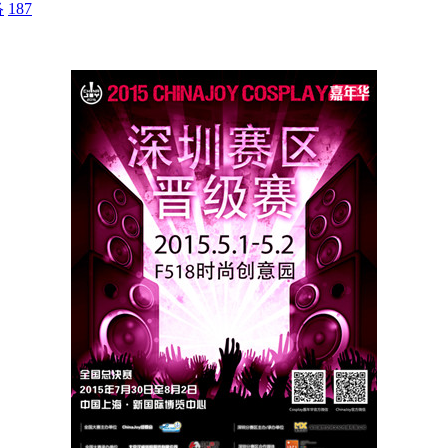
络
187