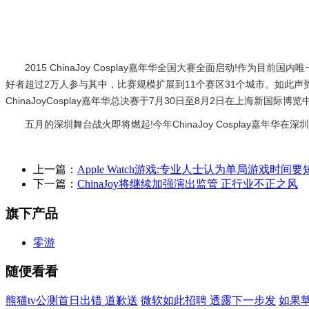
2015 ChinaJoy Cosplay嘉年华全国大赛全面启动!作为目前国
好者超过2万人参与其中，比赛规模扩展到11个赛区31个城市。如此
ChinaJoyCosplay嘉年华总决赛于7月30日至8月2日在上海
五月的深圳舞台战火即将燃起!今年ChinaJoy Cosplay嘉年
上一篇：
Apple Watch游戏:专业人士认为单局游戏时间要
下一篇：
ChinaJoy将继续加强演出监管 正行业不正之风
旗下产品
零游
随便看看
熊猫tv公测首日出错 道歉送
微软如此招聘 透露下一步发
如果