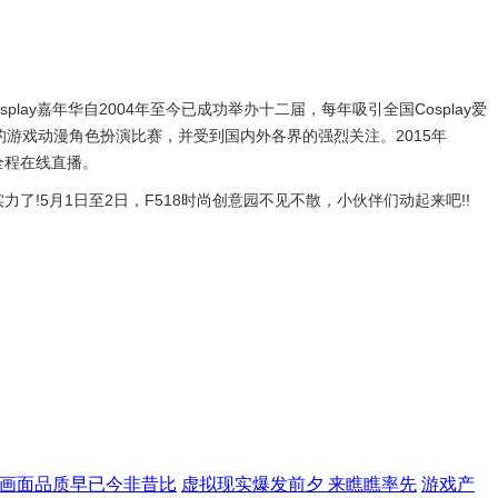
Cosplay嘉年华自2004年至今已成功举办十二届，每年吸引全国Cosplay爱
游戏动漫角色扮演比赛，并受到国内外各界的强烈关注。2015年
将全程在线直播。
力了!5月1日至2日，F518时尚创意园不见不散，小伙伴们动起来吧!!
戏画面品质早已今非昔比
虚拟现实爆发前夕 来瞧瞧率先
游戏产